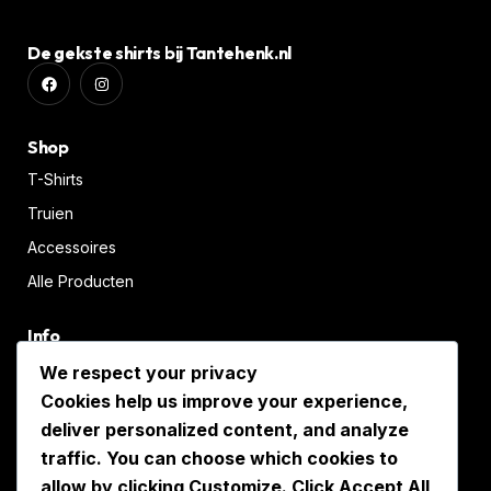
De gekste shirts bij Tantehenk.nl
Shop
T-Shirts
Truien
Accessoires
Alle Producten
Info
Over Ons
We respect your privacy
Cookies help us improve your experience,
Retourneren
deliver personalized content, and analyze
Hastelweg 232, Eindhoven
traffic. You can choose which cookies to
+31(0)40-7440280
allow by clicking
Customize
. Click
Accept All