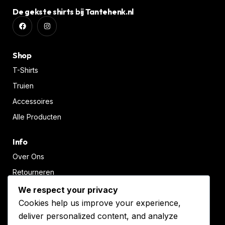
De gekste shirts bij Tantehenk.nl
Shop
T-Shirts
Truien
Accessoires
Alle Producten
Info
Over Ons
Retourneren
Hastelweg 232, Eindhoven
We respect your privacy
Cookies help us improve your experience,
+31(0)40-7440280
deliver personalized content, and analyze