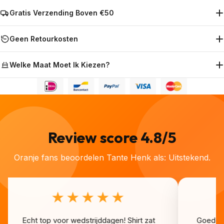
Gratis Verzending Boven €50
Geen Retourkosten
Welke Maat Moet Ik Kiezen?
👑
👑
👑
👑
👑
👑
👑
👑
👑
👑
Review score 4.8/5
Oranje fans beoordelen Tante Henk als: Uitstekend.
★★★★★
Echt top voor wedstrijddagen! Shirt zat
Goede k