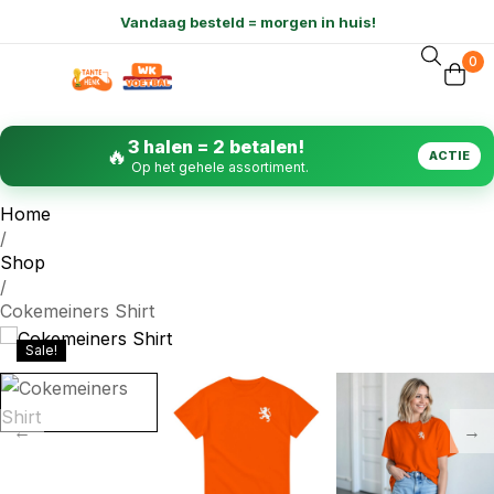
0
3 halen = 2 betalen!
🔥
ACTIE
Op het gehele assortiment.
Home
/
Shop
/
Cokemeiners Shirt
Sale!