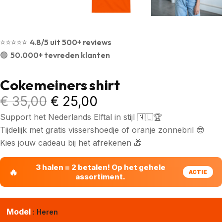
⭐️⭐️⭐️⭐️⭐️
4.8/5 uit 500+ reviews
🟢
50.000+ tevreden klanten
Cokemeiners shirt
€
35,00
€
25,00
Support het Nederlands Elftal in stijl 🇳🇱🏆
Tijdelijk met gratis vissershoedje of oranje zonnebril 😎
Kies jouw cadeau bij het afrekenen 🎁
3 halen = 2 betalen! Op het gehele
assortiment.
Model
: Heren