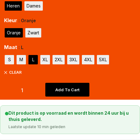
Heren
Dames
Kleur
: Oranje
Oranje
Zwart
Maat
: L
S
M
L
XL
2XL
3XL
4XL
5XL
CLEAR
Add To Cart
Dit product is op voorraad en wordt binnen 24 uur bij u
thuis geleverd.
Laatste update 10 min geleden