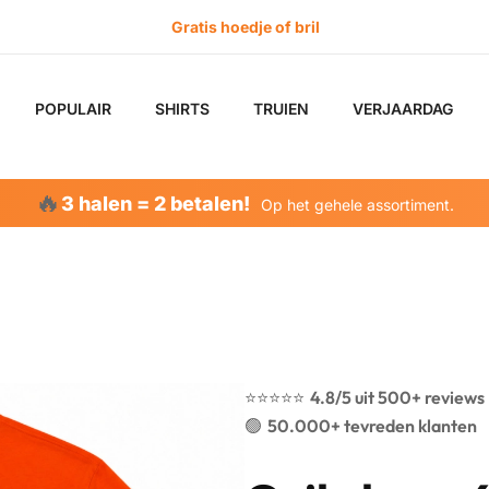
POPULAIR
SHIRTS
TRUIEN
VERJAARDAG
🔥
3 halen = 2 betalen!
Op het gehele assortiment.
⭐️⭐️⭐️⭐️⭐️
4.8/5 uit 500+ reviews
🟢
50.000+ tevreden klanten