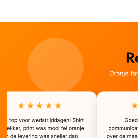
👑
👑
👑
👑
👑
👑
👑
👑
R
👑
👑
Oranje fa
★★★★★
cht top voor wedstrijddagen! Shirt
Goede
at lekker, print was mooi fel oranje
communicati
en de levering was sneller dan
over de maat