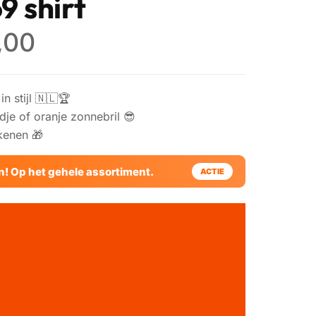
9 shirt
,00
n stijl 🇳🇱🏆
edje of oranje zonnebril 😎
kenen 🎁
en! Op het gehele assortiment.