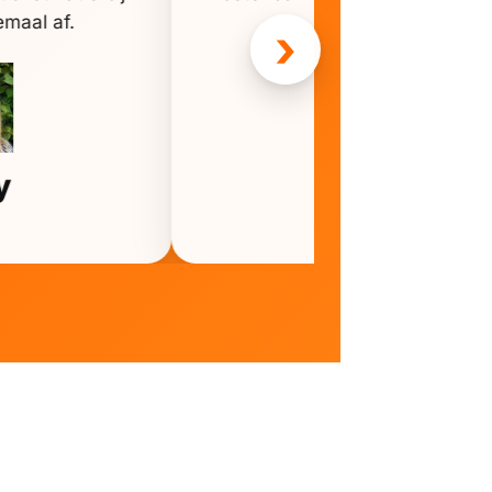
emaal af.
het stadion.
›
Milan
y