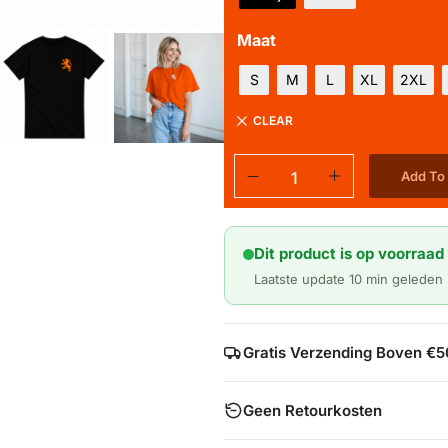
Maat
S
M
L
XL
2XL
CLEAR
Add To
Dit product is op voorraad 
Laatste update 10 min geleden
Gratis Verzending Boven €5
Geen Retourkosten