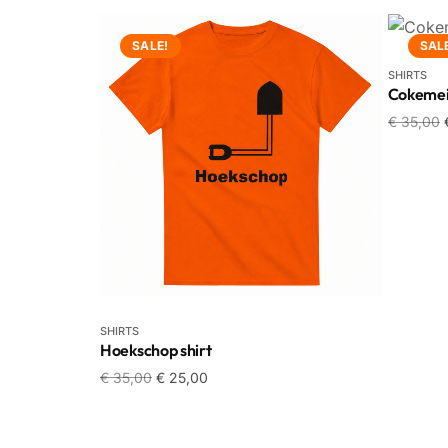
SALE!
SAL
SHIRTS
Cokemein
€
35,00
SHIRTS
Hoekschop shirt
€
35,00
€
25,00