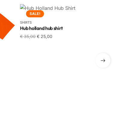
SALE!
SALE!
SHIRTS
Hub holland hub shirt
€
35,00
€
25,00
SHIRTS
Achternaam s
€
35,00
€
25,