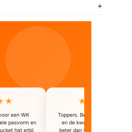
?
★★
★★★★★
t voor een WK
Toppers. Bestelling was snel b
goeie pasvorm en
en de kwaliteit van het shirt 
ucket hat erbij
beter dan verwacht. Ideaal voo