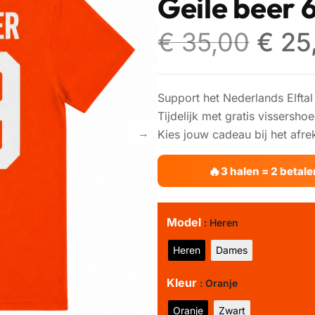
Geile beer 6
€
35,00
€
25
Support het Nederlands Elftal i
Tijdelijk met gratis vissersho
Kies jouw cadeau bij het afre
3 halen = 2 betal
Model
: Heren
Heren
Dames
Kleur
: Oranje
Oranje
Zwart