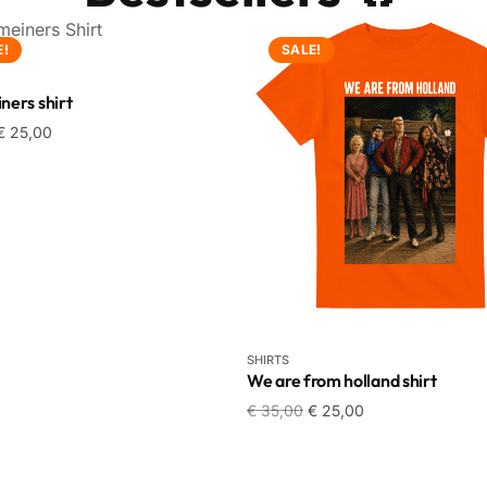
E!
SALE!
ers shirt
€
25,00
SHIRTS
We are from holland shirt
€
35,00
€
25,00