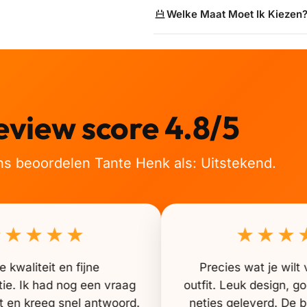
Welke Maat Moet Ik Kiezen
eview score 4.8/5
ns beoordelen Tante Henk als: Uitstekend.
★★★★★
★★★
 kwaliteit en fijne
Precies wat je wil
e. Ik had nog een vraag
outfit. Leuk design, 
 en kreeg snel antwoord.
netjes geleverd. De b