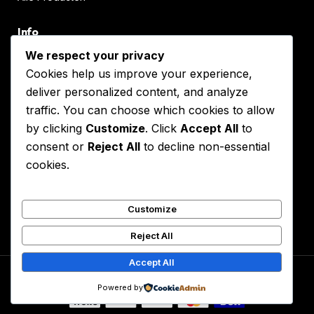
Info
Over Ons
We respect your privacy
Cookies help us improve your experience,
Retourneren
deliver personalized content, and analyze
Hastelweg 232, Eindhoven
traffic. You can choose which cookies to allow
+31(0)40-7440280
by clicking
Customize
. Click
Accept All
to
consent or
Reject All
to decline non-essential
Service
cookies.
Algemene voorwaarden
Privacy beleid
Customize
Contact
Reject All
Accept All
© 2026 Tante Henk. Alle rechten voorbehouden.
Powered by