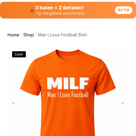
3 halen = 2 betalen!
🔥
ACTIE
Op het gehele assortiment.
Home
Shop
Man I Love Football Shirt
/
/
Sale!