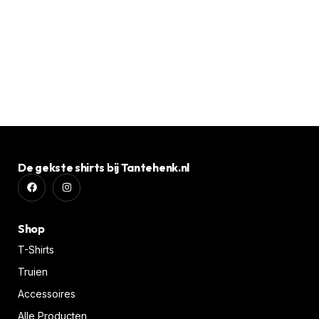
SH
Or
€
3
De gekste shirts bij Tantehenk.nl
Shop
T-Shirts
Truien
Accessoires
Alle Producten