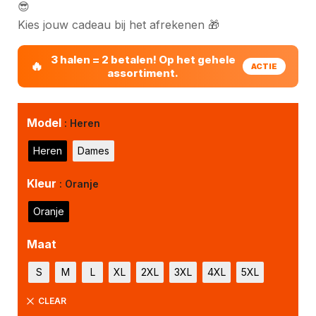
😎
Kies jouw cadeau bij het afrekenen 🎁
3 halen = 2 betalen! Op het gehele
assortiment.
Model
: Heren
Heren
Dames
Kleur
: Oranje
Oranje
Maat
S
M
L
XL
2XL
3XL
4XL
5XL
CLEAR