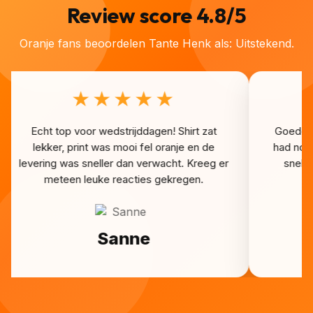
👑
👑
👑
👑
👑
👑
👑
Review score 4.8/5
Oranje fans beoordelen Tante Henk als: Uitstekend.
★★★★★
Echt top voor wedstrijddagen! Shirt zat
Goede k
lekker, print was mooi fel oranje en de
had nog
levering was sneller dan verwacht. Kreeg er
snel a
meteen leuke reacties gekregen.
Sanne