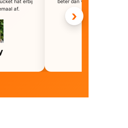
ucket hat erbij
beter dan verwacht. Ideaal voo
emaal af.
het stadion.
›
Milan
y