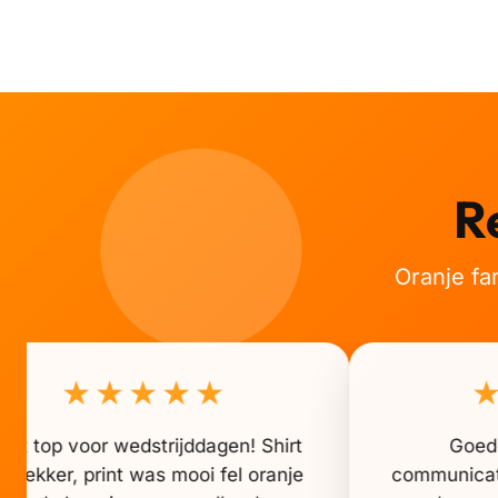
👑
👑
👑
👑
👑
👑
👑
👑
R
👑
👑
Oranje fa
★★★★★
cht top voor wedstrijddagen! Shirt
Goede
at lekker, print was mooi fel oranje
communicati