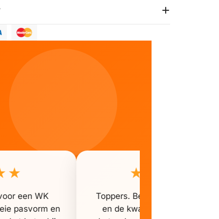
?
★★
★★★★★
t voor een WK
Toppers. Bestelling was snel b
goeie pasvorm en
en de kwaliteit van het shirt 