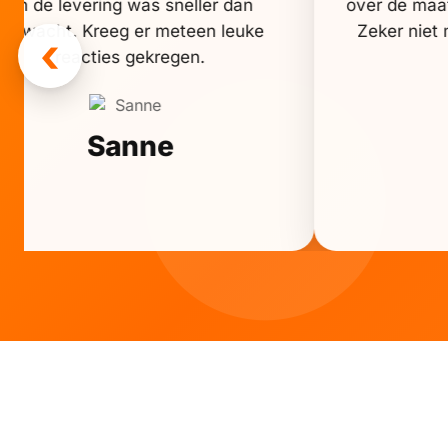
en de levering was sneller dan
over de maat
verwacht. Kreeg er meteen leuke
Zeker niet m
‹
reacties gekregen.
Sanne