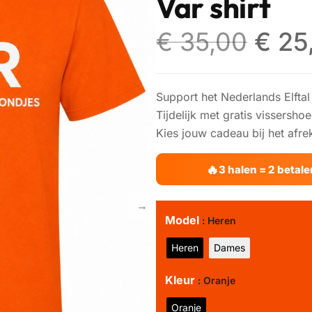
Var shirt
€
35,00
€
25
Support het Nederlands Elftal i
Tijdelijk met gratis vissersho
Kies jouw cadeau bij het afre
3 halen = 2 betal
Model
: Heren
Heren
Dames
Kleur
: Oranje
Oranje