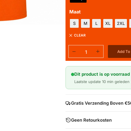
Maat
S
M
L
XL
2XL
CLEAR
Add To
Dit product is op voorraad 
Laatste update 10 min geleden
Gratis Verzending Boven €5
Geen Retourkosten