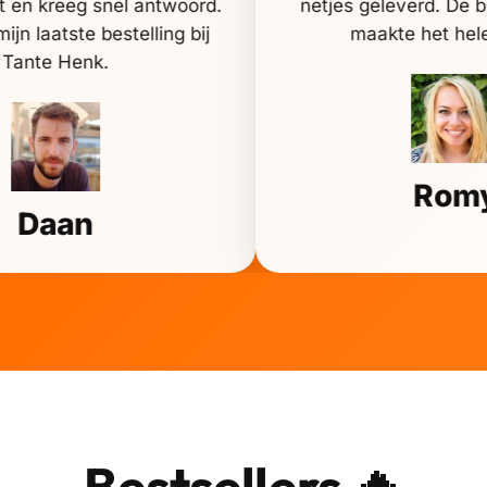
 en kreeg snel antwoord.
netjes geleverd. De b
ijn laatste bestelling bij
maakte het hel
Tante Henk.
Rom
Daan
Bestsellers 🔥