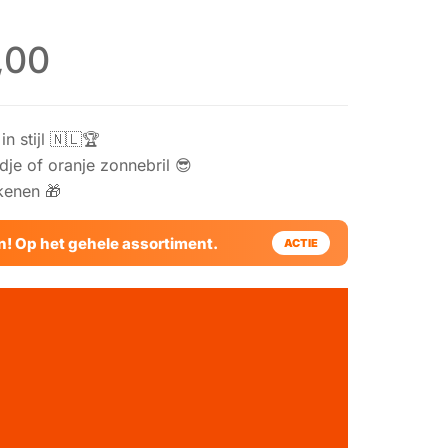
,00
n stijl 🇳🇱🏆
edje of oranje zonnebril 😎
kenen 🎁
en! Op het gehele assortiment.