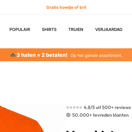
POPULAIR
SHIRTS
TRUIEN
VERJAARDAG
🔥
3 halen = 2 betalen!
Op het gehele assortiment.
⭐️⭐️⭐️⭐️⭐️
4.8/5 uit 500+ reviews
🟢
50.000+ tevreden klanten