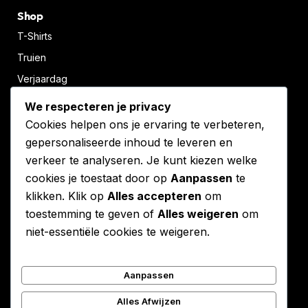
Shop
T-Shirts
Truien
Verjaardag
Populair
We respecteren je privacy
Cookies helpen ons je ervaring te verbeteren,
Info
gepersonaliseerde inhoud te leveren en
Over Ons
verkeer te analyseren. Je kunt kiezen welke
Retourneren
cookies je toestaat door op
Aanpassen
te
klikken. Klik op
Alles accepteren
om
toestemming te geven of
Alles weigeren
om
Service
niet-essentiële cookies te weigeren.
Algemene voorwaarden
Privacy beleid
Aanpassen
Contact
Alles Afwijzen