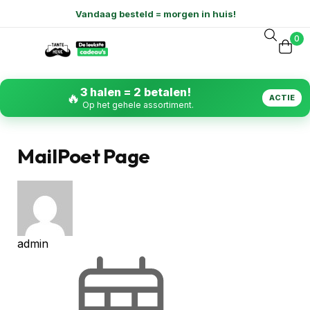
0
3 halen = 2 betalen!
🔥
ACTIE
Op het gehele assortiment.
MailPoet Page
admin